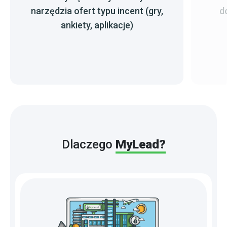
narzędzia ofert typu incent (gry,
d
ankiety, aplikacje)
Dlaczego
MyLead?