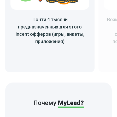
Почти 4 тысячи
Воз
предназначенных для этого
incent офферов (игры, анкеты,
приложения)
п
Почему
MyLead?